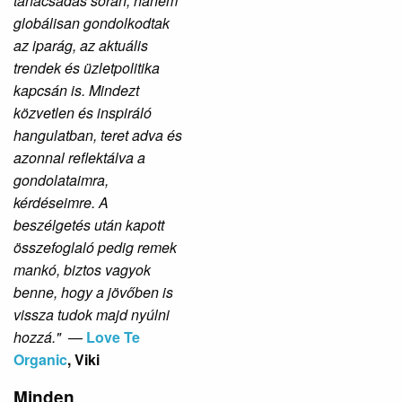
tanácsadás során, hanem
globálisan gondolkodtak
az iparág, az aktuális
trendek és üzletpolitika
kapcsán is. Mindezt
közvetlen és inspiráló
hangulatban, teret adva és
azonnal reflektálva a
gondolataimra,
kérdéseimre. A
beszélgetés után kapott
összefoglaló pedig remek
mankó, biztos vagyok
benne, hogy a jövőben is
vissza tudok majd nyúlni
hozzá."
—
Love Te
Organic
, Viki
Minden