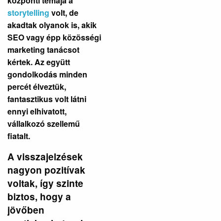
központi témája a
storytelling
volt, de
akadtak olyanok is, akik
SEO vagy épp közösségi
marketing tanácsot
kértek. Az együtt
gondolkodás minden
percét élveztük,
fantasztikus volt látni
ennyi elhivatott,
vállalkozó szellemű
fiatalt.
A visszajelzések
nagyon pozitívak
voltak, így szinte
biztos, hogy a
jövőben