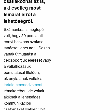
csatlakozhat az is,
aki esetleg most
lemarat erről a
lehetőségről.
Számunkra is meglepő
volt, hogy 30 perc alatt
ennyi hasznos szakmai
tanácsot lehet adni. Sokan
vártak útmutatást a
célcsoportjuk elérését vagy
a vállalkozásuk
bemutatását illetően,
bizonytalanok voltak a
tartalommenedzsment
témakörében, de voltak
akiknek a lehetséges
kommunikációs
csatornákat illetően volt