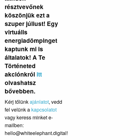
résztvevőnek
köszönjük ezt a
szuper júliust! Egy
virtuális
energiadömpinget
kaptunk mi is
általatok! A Te
Történeted
akciónkról
itt
olvashatsz
bővebben.
Kérj tőlünk
ajánlatot
, vedd
fel velünk a
kapcsolatot
vagy keress minket e-
mailben:
hello@whiteelephant.digital!