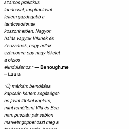
számos praktikus
tanáccsal, inspirációval
lettem gazdagabb a
tanácsadásnak
köszönhetően. Nagyon
hálás vagyok Vikinek és
Zsuzsának, hogy adtak
számomra egy nagy löketet
a biztos
elinduláshoz."
—
Benough.me
– Laura
"Új márkám beindítása
kapcsán kértem segítséget-
és jóval többet kaptam,
mint reméltem! Viki és Bea
nem pusztán pár sablon
marketingtippet oszt meg a