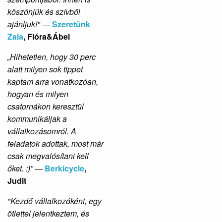
köszönjük és szívből
ajánljuk!" —
Szeretünk
Zala
, Flóra&Ábel
„Hihetetlen, hogy 30 perc
alatt milyen sok tippet
kaptam arra vonatkozóan,
hogyan és milyen
csatornákon keresztül
kommunikáljak a
vállalkozásomról. A
feladatok adottak, most már
csak megvalósítani kell
őket. :)” —
Berkicycle
,
Judit
"Kezdő vállalkozóként, egy
ötlettel jelentkeztem, és