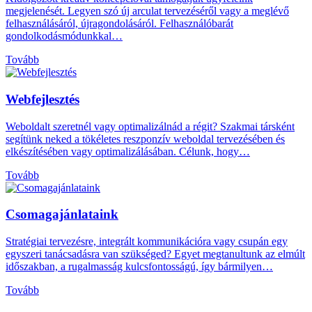
megjelenését. Legyen szó új arculat tervezéséről vagy a meglévő
felhasználásáról, újragondolásáról. Felhasználóbarát
gondolkodásmódunkkal…
Tovább
Webfejlesztés
Weboldalt szeretnél vagy optimalizálnád a régit? Szakmai társként
segítünk neked a tökéletes reszponzív weboldal tervezésében és
elkészítésében vagy optimalizálásában. Célunk, hogy…
Tovább
Csomagajánlataink
Stratégiai tervezésre, integrált kommunikációra vagy csupán egy
egyszeri tanácsadásra van szükséged? Egyet megtanultunk az elmúlt
időszakban, a rugalmasság kulcsfontosságú, így bármilyen…
Tovább