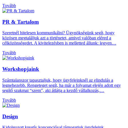
Tovább
PR & Tartalom
Szeretnél hitelesen kommunikálni? Ügynökségünk segít, hogy
közösen megtaláljuk azt a történetet, amivel valóban eléred a
célközönségedet. A kivitelezésben is melletted állunk: legyen…
Tovább
Workshopjaink
Számtalanszor tapasztaljuk, hogy ügyfeleinknél az elindulás a
legnehezebb. Rengeteget segít, ha már a folyamat elején adott egy
segítő szakmai “szem”, aki átlátja a kezdő vállalkozás,…
Tovább
Design
Kidolgozott kreatív koncepcióval támogatjuk ügyfeleink