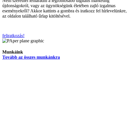
Nem szeretnél lemaradni a legfontosabb digitális marketing
újdonságokról, vagy az ügynökségünk életében zajló izgalmas
eseményekről? Akkor kattints a gombra és iratkozz fel hírlevelünkre,
az oldalon található űrlap kitöltésével.
feliratkozás!
Munkáink
Tovább az összes munkánkra