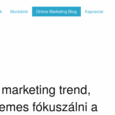
nk
Munkáink
Online Marketing Blog
Kapcsolat
s marketing trend,
emes fókuszálni a