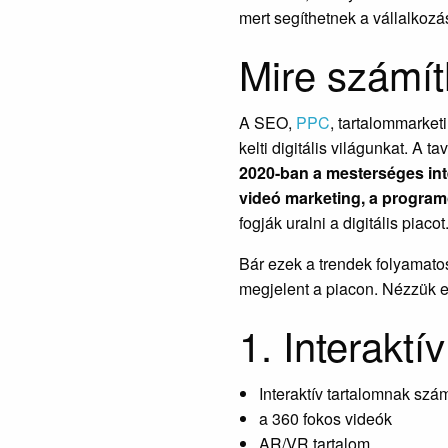
mert segíthetnek a vállalkoz
Mire számí
A SEO,
PPC
, tartalommarket
kelti digitális világunkat. A 
2020-ban a mesterséges int
videó marketing, a program
fogják uralni a digitális piacot.
Bár ezek a trendek folyamato
megjelent a piacon. Nézzük e
1. Interaktí
Interaktív tartalomnak szá
a 360 fokos videók
AR/VR tartalom