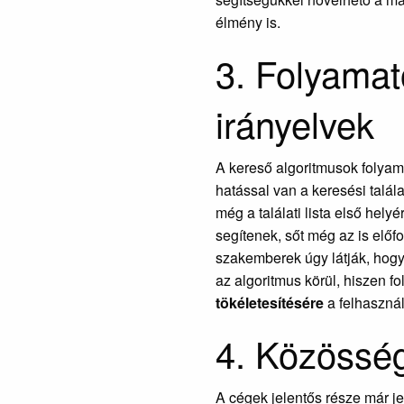
élmény is.
3. Folyama
irányelvek
A kereső algoritmusok folya
hatással van a keresési talála
még a találati lista első hel
segítenek, sőt még az is előf
szakemberek úgy látják, hogy
az algoritmus körül, hiszen f
tökéletesítésére
a felhaszná
4. Közössé
A cégek jelentős része már j