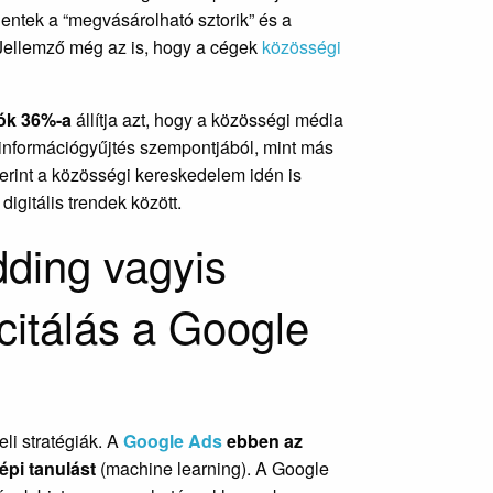
lentek a “megvásárolható sztorik” és a
. Jellemző még az is, hogy a cégek
közösségi
lók 36%-a
állítja azt, hogy a közösségi média
információgyűjtés szempontjából, mint más
rint a közösségi kereskedelem idén is
igitális trendek között.
dding vagyis
licitálás a Google
li stratégiák. A
Google Ads
ebben az
épi tanulást
(machine learning). A Google