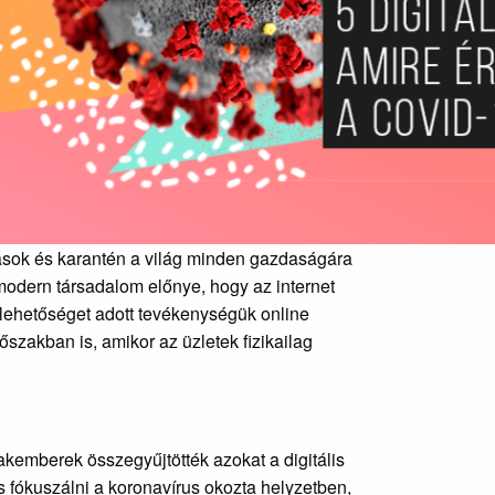
lások és karantén a világ minden gazdaságára
modern társadalom előnye, hogy az internet
lehetőséget adott tevékenységük online
őszakban is, amikor az üzletek fizikailag
zakemberek összegyűjtötték azokat a digitális
 fókuszálni a koronavírus okozta helyzetben,