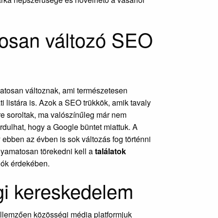
tosan változó SEO
matosan változnak, ami természetesen
ti listára is. Azok a SEO trükkök, amik tavaly
yére soroltak, ma valószínűleg már nem
ordulhat, hogy a Google büntet miattuk. A
 ebben az évben is sok változás fog történni
olyamatosan törekedni kell a
találatok
lók érdekében.
gi kereskedelem
ellemzően közösségi média platformjuk