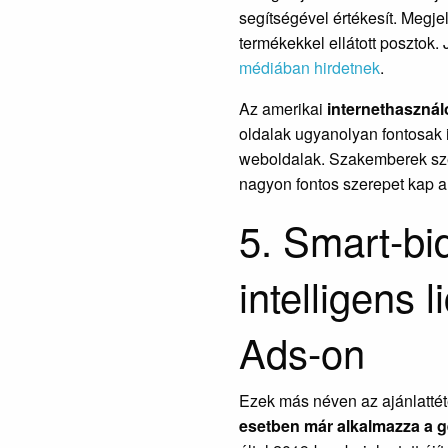
segítségével értékesít. Megje
termékekkel ellátott posztok
médiában hirdetnek
.
Az amerikai
internethaszná
oldalak ugyanolyan fontosak 
weboldalak. Szakemberek sze
nagyon fontos szerepet kap a d
5. Smart-bi
intelligens 
Ads-on
Ezek más néven az ajánlattéte
esetben már alkalmazza a g