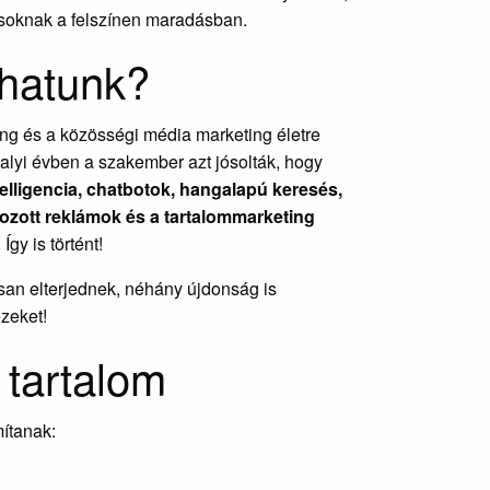
ásoknak a felszínen maradásban.
thatunk?
ing és a közösségi média marketing életre
tavalyi évben a szakember azt jósolták, hogy
elligencia, chatbotok, hangalapú keresés,
ozott reklámok és a tartalommarketing
 Így is történt!
san elterjednek, néhány újdonság is
zeket!
v tartalom
mítanak: