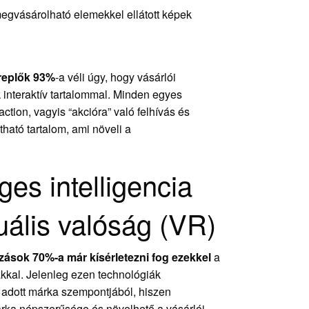
egvásárolható elemekkel ellátott képek
ereplők 93%
-a véli úgy, hogy vásárlói
interaktív tartalommal. Minden egyes
-action, vagyis “akcióra” való felhívás és
ató tartalom, ami növeli a
ges intelligencia
uális valóság (VR)
zások 70%-a már kísérletezni fog ezekkel
a
kkal. Jelenleg ezen technológiák
t adott márka szempontjából, hiszen
rka népszerűsége és növelhető a vásárlói