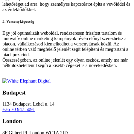
lehetőséget ad arra, hogy személyes kapcsolatot építs a vevőiddel és
az érdeklődőkkel.
5. Versenyképesség
Egy jól optimalizált weboldal, rendszeresen frissített tartalom és
innovatív online marketing kampányok révén előnyt szerezhetsz a
piacon, vállalkozásod kiemelkedhet a versenytársak közül. Az
online térben való megfelelő jelenlét segít felépíteni és megtartani a
piaci pozíciód.
Összességében, az online jelenlét egy olyan eszköz, amely ma már
nélkülözhetetlenül segíti a kisebb cégeket is a növekedésben.
Budapest
1134 Budapest, Lehel u. 14.
+36 70 947 5091
London
8F Gilbert Pl, London WC1A 2JD