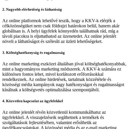
2. Nagyobb elérhetőség és láthatóság
Az online platformok lehetővé teszik, hogy a KKV-k elérjék a
célközönségüket nem csak földrajzi határokon belül, hanem akár
globálisan is. A helyi ügyfelek könnyedén találhatnak rád, míg a
távoli piacokra is eljuttathatod az üzenetedet. Az online jelenlét
növeli a láthatóságot és szélesíti az üzleti lehetőségeket.
3. Költséghatékonyság és rugalmasság
Az online marketing eszközei általában jóval költséghatékonyabbak,
mint a hagyományos marketing módszerek. A KKV-k számára ez
különösen fontos lehet, mivel korlátozott erőforrásokkal
rendelkeznek. Az online hirdetések, tartalmak közzététele és
közösségi média kampányok nagy hatékonyságot és rugalmasságot
kínálnak a költségvetés optimalizálása szempontjából.
4. Közvetlen kapcsolat az ügyfelekkel
Az online jelenlét révén közvetlenül kommunikálhatsz az
ügyfelekkel. A visszajelzéseik segíthetnek a termékek és
szolgáltatások fejlesztésében, valamint erősíthetik az
ügyfélkapcsolatokat. A közösségi média és az e-mail marketing