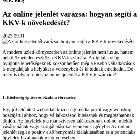
W.E. Blog
Az online jelenlét varázsa: hogyan segíti a
KKV-k növekedését?
2023.09.11
A modern üzleti környezetben az online jelenlét nem luxus, hanem
nélkülözhetetlen eszköz a KKV-k számára. A digitális világ
nyújtotta lehetőségeknek köszönhetően még a kisebb vállalkozások
is megtalálják a helyüket a versenyben és ki tudnak emelkedni. De
miért is olyan fontos az online jelenlét a KKV-k számára?
1. Hitelesség építése és bizalom ébresztése
Egy jól felépített weboldal, közösségi média profil vagy webshop
hozzájárul ahhoz, hogy vállalkozásod hitelesnek és megbízhatónak
tűnjön. Az ügyfelek ma már szívesen tájékozódnak online, mielőtt
vásárolnának vagy szolgáltatásokat vennének igénybe. Az online
jelenlét segít a pozitív első benyomás kialakításában és a potenciális
ügyfelek bizalmának megnyerésében.