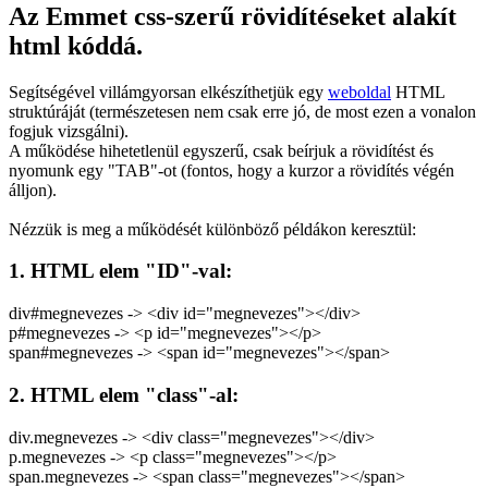
Az Emmet css-szerű rövidítéseket alakít
html kóddá.
Segítségével villámgyorsan elkészíthetjük egy
weboldal
HTML
struktúráját (természetesen nem csak erre jó, de most ezen a vonalon
fogjuk vizsgálni).
A működése hihetetlenül egyszerű, csak beírjuk a rövidítést és
nyomunk egy "TAB"-ot (fontos, hogy a kurzor a rövidítés végén
álljon).
Nézzük is meg a működését különböző példákon keresztül:
1. HTML elem "ID"-val:
div#megnevezes -> <div id="megnevezes"></div>
p#megnevezes -> <p id="megnevezes"></p>
span#megnevezes -> <span id="megnevezes"></span>
2. HTML elem "class"-al:
div.megnevezes -> <div class="megnevezes"></div>
p.megnevezes -> <p class="megnevezes"></p>
span.megnevezes -> <span class="megnevezes"></span>