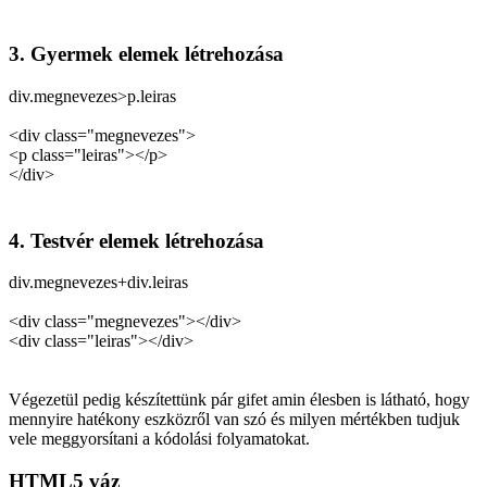
3. Gyermek elemek létrehozása
div.megnevezes>p.leiras
<div class="megnevezes">
<p class="leiras"></p>
</div>
4. Testvér elemek létrehozása
div.megnevezes+div.leiras
<div class="megnevezes"></div>
<div class="leiras"></div>
Végezetül pedig készítettünk pár gifet amin élesben is látható, hogy
mennyire hatékony eszközről van szó és milyen mértékben tudjuk
vele meggyorsítani a kódolási folyamatokat.
HTML5 váz