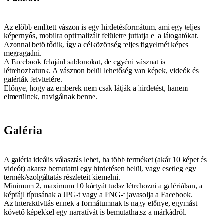
Az előbb említett vászon is egy hirdetésformátum, ami egy teljes
képernyős, mobilra optimalizált felületre juttatja el a látogatókat.
Azonnal betöltődik, így a célközönség teljes figyelmét képes
megragadni.
A Facebook felajánl sablonokat, de egyéni vásznat is
létrehozhatunk. A vásznon belül lehetőség van képek, videók és
galériák felvitelére.
Előnye, hogy az emberek nem csak látják a hirdetést, hanem
elmerülnek, navigálnak benne.
Galéria
A galéria ideális választás lehet, ha több terméket (akár 10 képet és
videót) akarsz bemutatni egy hirdetésen belül, vagy esetleg egy
termék/szolgáltatás részleteit kiemelni.
Minimum 2, maximum 10 kártyát tudsz létrehozni a galériában, a
képfájl típusának a JPG-t vagy a PNG-t javasolja a Facebook.
Az interaktivitás ennek a formátumnak is nagy előnye, egymást
követő képekkel egy narratívát is bemutathatsz a márkádról.