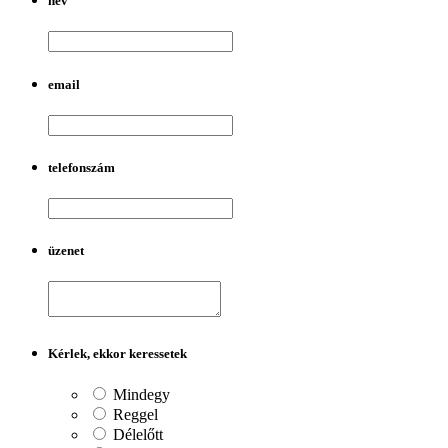
név
email
telefonszám
üzenet
Kérlek, ekkor keressetek
Mindegy
Reggel
Délelőtt