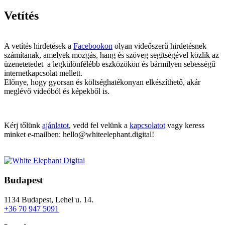
Vetítés
A vetítés hirdetések a
Facebookon
olyan videőszerű hirdetésnek
számítanak, amelyek mozgás, hang és szöveg segítségével közlik az
üzenetetedet a legkülönfélébb eszközökön és bármilyen sebességű
internetkapcsolat mellett.
Előnye, hogy gyorsan és költséghatékonyan elkészíthető, akár
meglévő videóból és képekből is.
Kérj tőlünk
ajánlatot
, vedd fel velünk a
kapcsolatot
vagy keress
minket e-mailben: hello@whiteelephant.digital!
Budapest
1134 Budapest, Lehel u. 14.
+36 70 947 5091