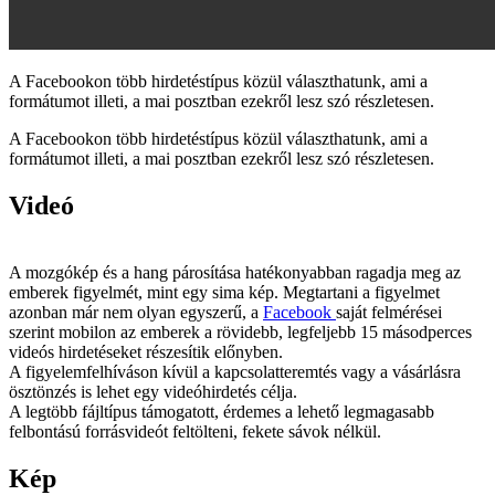
A Facebookon több hirdetéstípus közül választhatunk, ami a
formátumot illeti, a mai posztban ezekről lesz szó részletesen.
A Facebookon több hirdetéstípus közül választhatunk, ami a
formátumot illeti, a mai posztban ezekről lesz szó részletesen.
Videó
A mozgókép és a hang párosítása hatékonyabban ragadja meg az
emberek figyelmét, mint egy sima kép. Megtartani a figyelmet
azonban már nem olyan egyszerű, a
Facebook
saját felmérései
szerint mobilon az emberek a rövidebb, legfeljebb 15 másodperces
videós hirdetéseket részesítik előnyben.
A figyelemfelhíváson kívül a kapcsolatteremtés vagy a vásárlásra
ösztönzés is lehet egy videóhirdetés célja.
A legtöbb fájltípus támogatott, érdemes a lehető legmagasabb
felbontású forrásvideót feltölteni, fekete sávok nélkül.
Kép