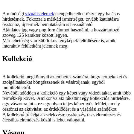
A minőségi
vizuális elemek
elengedhetetlen részei egy hatásos
hirdetésnek. Fokozza a márkád ismertségét, tovább kattintásra
ösztönöz, új termék bemutatására is használható.
Ajánlatos jpg vagy png formátumot használni, a hozzártartozó
szöveg 125 karakter között legyen.
Már lehetőség van 360 fokos fényképek feltöltésére is, amik
interaktív felületként jelennek meg.
Kollekció
A kollekció megkönnyíti az emberek számára, hogy termékeket és
szolgáltatásokat böngésszenek és vásároljanak, egyből
mobilfelületről.
Nevéből adódóan a kollekció egy képet vagy videót takar, amit több
termékkép követ. Amikor valaki rákattint egy kollekciós hirdetésre,
egy vászonra jut – ez egy olyan teljes képernyős felület, amely
ösztönzi az aktivitást, az érdeklődést és a vásárlási szándékot.
A kollekció fő célja a cselekvésre ösztönzés, rács elrendezés és
életstílus elrendezés közül is lehet válogatni.
Vászon