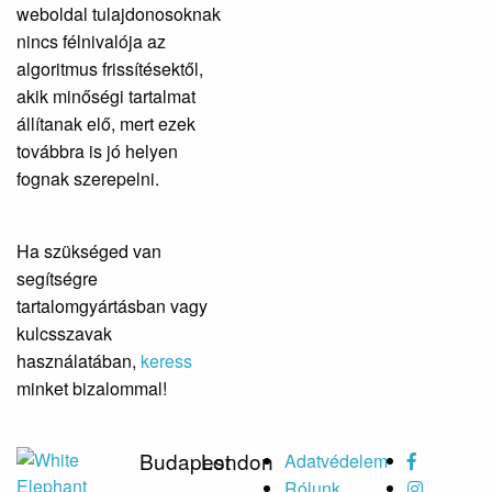
weboldal tulajdonosoknak
nincs félnivalója az
algoritmus frissítésektől,
akik minőségi tartalmat
állítanak elő, mert ezek
továbbra is jó helyen
fognak szerepelni.
Ha szükséged van
segítségre
tartalomgyártásban vagy
kulcsszavak
használatában,
keress
minket bizalommal!
Budapest
London
Adatvédelem
Rólunk