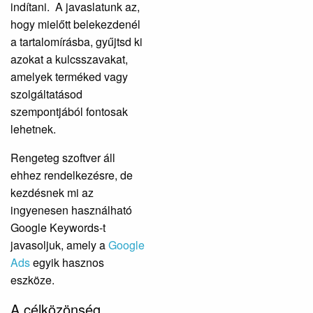
indítani. A javaslatunk az,
hogy mielőtt belekezdenél
a tartalomírásba, gyűjtsd ki
azokat a kulcsszavakat,
amelyek terméked vagy
szolgáltatásod
szempontjából fontosak
lehetnek.
Rengeteg szoftver áll
ehhez rendelkezésre, de
kezdésnek mi az
ingyenesen használható
Google Keywords-t
javasoljuk, amely a
Google
Ads
egyik hasznos
eszköze.
A célközönség