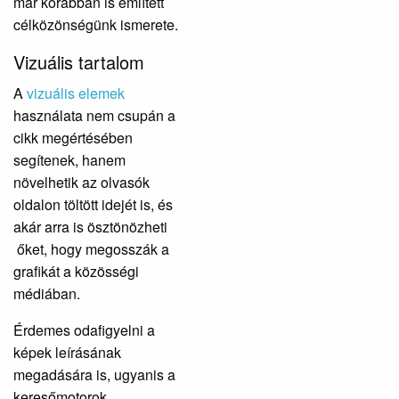
már korábban is említett
célközönségünk ismerete.
Vizuális tartalom
A
vizuális elemek
használata nem csupán a
cikk megértésében
segítenek, hanem
növelhetik az olvasók
oldalon töltött idejét is, és
akár arra is ösztönözheti
őket, hogy megosszák a
grafikát a közösségi
médiában.
Érdemes odafigyelni a
képek leírásának
megadására is, ugyanis a
keresőmotorok