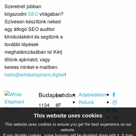
Szeretnél jobban
kiigazodni
SEO
világában?
Szívesen készítünk neked
egy átfogó SEO auditot
kiindulásként és segítünk a
további lépések
meghatározásában is! Kérj
tőlünk ajánlatot, vagy
keress minket e-mailben:
hello@whiteelephant.digital
!
Budapest
London
Adatvédelem
Rólunk
1134
8F
Szolgáltatásaink
Budapest,
Gilbert
This website uses cookies
Munkáink
Lehel
Pl,
Online
This website uses cookies to ensure you get the best experience on our
u.
London
website.
Marketing
14.
WC1A
If you disable cookies, some features will be disabled along with it. It may