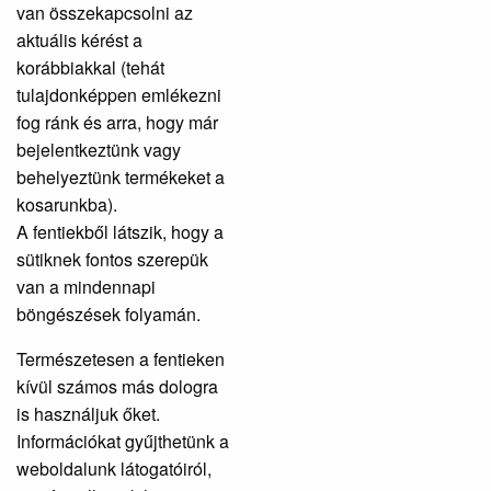
van összekapcsolni az
aktuális kérést a
korábbiakkal (tehát
tulajdonképpen emlékezni
fog ránk és arra, hogy már
bejelentkeztünk vagy
behelyeztünk termékeket a
kosarunkba).
A fentiekből látszik, hogy a
sütiknek fontos szerepük
van a mindennapi
böngészések folyamán.
Természetesen a fentieken
kívül számos más dologra
is használjuk őket.
Információkat gyűjthetünk a
weboldalunk látogatóiról,