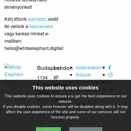
élményünket!
Kérj tőlünk
ajánlatot
, vedd
fel velünk a
kapcsolatot
vagy keress minket e-
mailben:
hello@whiteelephant.digital!
Budapest
London
Adatvédelem
Rólunk
1134
8F
Szolgáltatásaink
Budapest,
Gilbert
This website uses cookies
Munkáink
Lehel
Pl,
Online
This website uses cookies to ensure you get the best experience on our
u.
London
website.
Marketing
14.
WC1A
If you disable cookies, some features will be disabled along with it. It may
Blog
affect the user experience of the site and some of our services will not
+36
2JD
function properly.
70
+44
947
7472