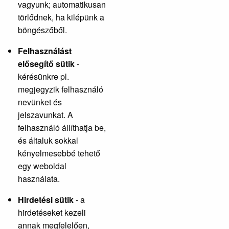
vagyunk; automatikusan
törlődnek, ha kilépünk a
böngészőből.
Felhasználást
elősegítő sütik
-
kérésünkre pl.
megjegyzik felhasználó
nevünket és
jelszavunkat. A
felhasználó állíthatja be,
és általuk sokkal
kényelmesebbé tehető
egy weboldal
használata.
Hirdetési sütik
- a
hirdetéseket kezeli
annak megfelelően,