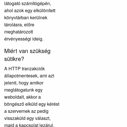
látogató számítógépén,
ahol azok egy elkülönített
könyvtárban kerülnek
tárolásra, előre
meghatározott
érvényességi ideig.
Miért van szükség
sütikre?
A HTTP tranzakciók
állapotmentesek, ami azt
jelenti, hogy amikor
meglátogatunk egy
weboldalt, akkor a
böngésző elküld egy kérést
a szervernek az pedig
visszaküld egy választ,
majd a kapcsolat lezárul.