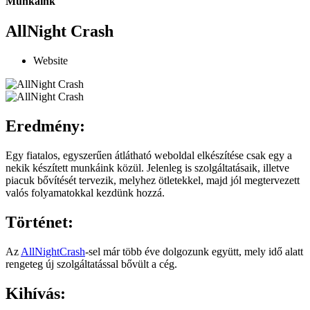
Munkáink
AllNight Crash
Website
Eredmény:
Egy fiatalos, egyszerűen átlátható weboldal elkészítése csak egy a
nekik készített munkáink közül. Jelenleg is szolgáltatásaik, illetve
piacuk bővítését tervezik, melyhez ötletekkel, majd jól megtervezett
valós folyamatokkal kezdünk hozzá.
Történet:
Az
AllNightCrash
-sel már több éve dolgozunk együtt, mely idő alatt
rengeteg új szolgáltatással bővült a cég.
Kihívás: