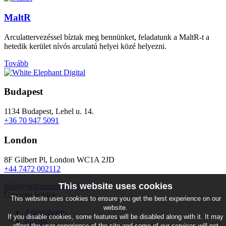
MaltR
Arculattervezéssel bíztak meg bennünket, feladatunk a MaltR-t a
hetedik kerület nívós arculatú helyei közé helyezni.
Tovább
Budapest
1134 Budapest, Lehel u. 14.
+36 70 947 5091
London
8F Gilbert Pl, London WC1A 2JD
+44 7472 002112
This website uses cookies
hello@whiteelephant.digital
Üzenetet küldök
This website uses cookies to ensure you get the best experience on our
website.
Adatvédelem
If you disable cookies, some features will be disabled along with it. It may
Rólunk
affect the user experience of the site and some of our services will not