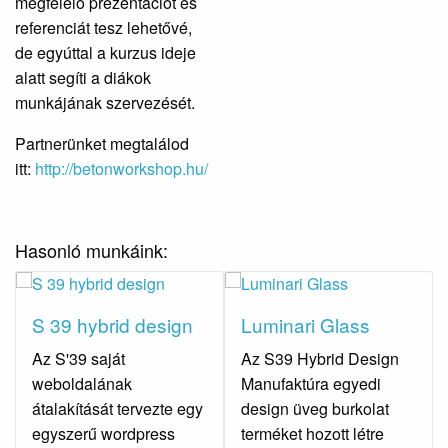
megfelelő prezentációt és
referenciát tesz lehetővé,
de egyúttal a kurzus ideje
alatt segíti a diákok
munkájának szervezését.
Partnerünket megtalálod
itt:
http://betonworkshop.hu/
Hasonló munkáink:
S 39 hybrid design
Luminari Glass
Az S'39 saját
Az S39 Hybrid Design
weboldalának
Manufaktúra egyedi
átalakítását tervezte egy
design üveg burkolat
egyszerű wordpress
terméket hozott létre