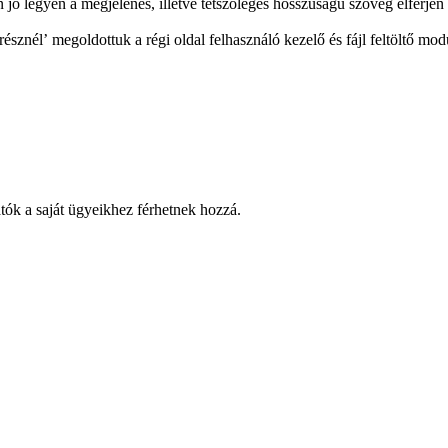
 legyen a megjelenés, illetve tetszőleges hosszúságú szöveg elférjen az o
észnél’ megoldottuk a régi oldal felhasználó kezelő és fájl feltöltő modu
gatók a saját ügyeikhez férhetnek hozzá.