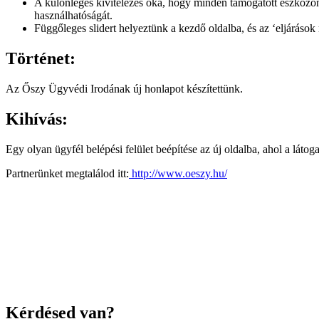
A különleges kivitelezés oka, hogy minden támogatott eszközön jó
használhatóságát.
Függőleges slidert helyeztünk a kezdő oldalba, és az ‘eljárások r
Történet:
Az Őszy Ügyvédi Irodának új honlapot készítettünk.
Kihívás:
Egy olyan ügyfél belépési felület beépítése az új oldalba, ahol a láto
Partnerünket megtalálod itt:
http://www.oeszy.hu/
Kérdésed van?