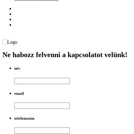
Ne habozz felvenni a kapcsolatot velünk!
név
email
telefonszám