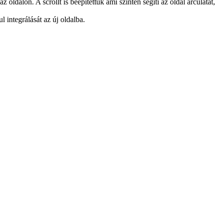
ldalon. A scrollt is beépítettük ami szintén segíti az oldal arculatát,
l integrálását az új oldalba.