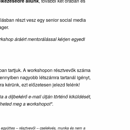
elkezésedre állunk
, további két órában és
lásban részt vesz egy senior social media
ager.
rkshop áráért mentorálással kérjen egyedi
ban tartjuk. A workshopon résztvevők száma
mennyiben nagyobb létszámra tartanál igényt,
a kérünk, ezt előzetesen jelezd felénk!
 a díjbekérő e-mail útján történő kiküldését,
dheted meg a workshopot*.
együttes – résztvevői – cselekvés, munka és nem a