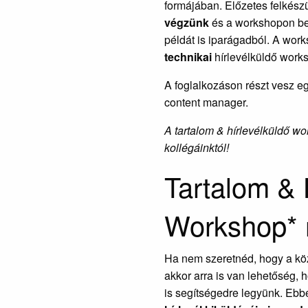
formájában. Előzetes felkész
végzünk
és a workshopon be
példát is iparágadból. A wor
technikai
hírlevélküldő works
A foglalkozáson részt vesz e
content manager.
A tartalom & hírlevélküldő wo
kollégáinktól!
Tartalom & 
Workshop* 
Ha nem szeretnéd, hogy a kö
akkor arra is van lehetőség, 
is segítségedre legyünk. Eb