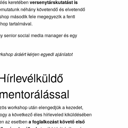
ülés keretében
versenytárskutatást is
mutatunk néhány követendő és elvetendő
kshop második fele megegyezik a fenti
hop tartalmával.
gy senior social media manager és egy
rkshop áráért kérjen egyedi ajánlatot
Hírlevélküldő
mentorálással
zös workshop után elengedjük a kezedet,
hogy a következő éles hírleveled kiküldésében
ben az esetben
a foglalkozást követő első