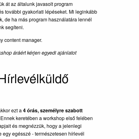
ük át az általunk javasolt program
és további gyakorlati lépéseket. Mi leginkább
uk, de ha más program használatára lennél
nk segíteni.
gy content manager.
kshop áráért kérjen egyedi ajánlatot
Hírlevélküldő
akkor ezt a
4 órás, személyre szabott
 Ennek keretében a workshop első felében
lapjait és megnézzük, hogy a jelenlegi
e egy egésszé - természetesen hírlevél