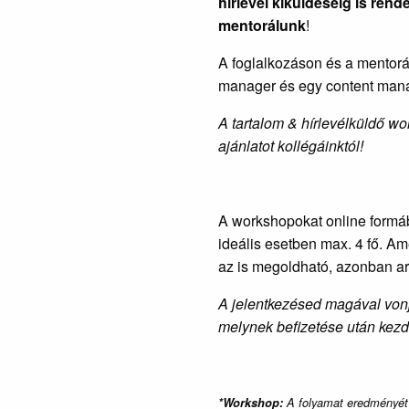
hírlevél kiküldéséig is rend
mentorálunk
!
A foglalkozáson és a mentorá
manager és egy content man
A tartalom & hírlevélküldő wo
ajánlatot kollégáinktól!
A workshopokat online formá
ideális esetben max. 4 fő. A
az is megoldható, azonban arr
A jelentkezésed magával vonja
melynek befizetése után kez
*Workshop:
A folyamat eredményét 