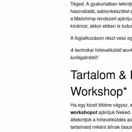
Téged. A gyakorlatban tekintj
használatát, sablonkészítést 
a Mailchimp rendszert ajánlj
kíváncsi, akkor ebben is tudu
A foglalkozáson részt vesz e
A technikai hírlevélküldő wor
kollégáinktól!
Tartalom & 
Workshop*
Ha egy kicsit többre vágysz, 
workshopot
ajánljuk Neked.
áttekintjük a hírlevélküldés a
tartalmaid miként állnak össz