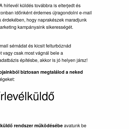
A hírlevél küldés továbbra is elterjedt és
onban időnként érdemes újragondolni e-mail
ak érdekében, hogy naprakészek maradjunk
marketing kampányaink sikerességét.
ail sémádat és kicsit felturbóznád
et vagy csak most vágnál bele a
datbázis építésbe, akkor is jó helyen jársz!
jainkból biztosan megtalálod a neked
égeket:
rlevélküldő
élküldő rendszer működésébe
avatunk be