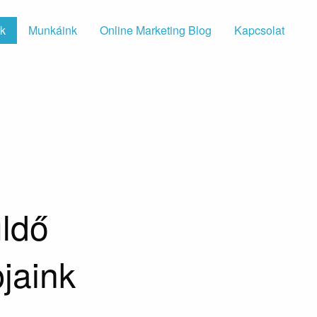
nk
Munkáink
Online Marketing Blog
Kapcsolat
üldő
jaink