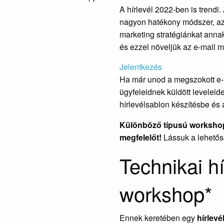
A hírlevél 2022-ben is trendi. 
nagyon hatékony módszer, az
marketing stratégiánkat ann
és ezzel növeljük az e-mail 
Jelentkezés
Ha már unod a megszokott e-m
ügyfeleidnek küldött leveleid
hírlevélsablon készítésbe és a
Különböző típusú workshop
megfelelőt!
Lássuk a lehetős
Technikai hí
workshop*
Ennek keretében egy
hírlev