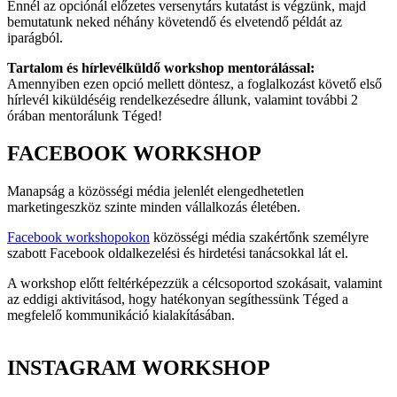
Ennél az opciónál előzetes versenytárs kutatást is végzünk, majd
bemutatunk neked néhány követendő és elvetendő példát az
iparágból.
Tartalom és hírlevélküldő workshop mentorálással:
Amennyiben ezen opció mellett döntesz, a foglalkozást követő első
hírlevél kiküldéséig rendelkezésedre állunk, valamint további 2
órában mentorálunk Téged!
FACEBOOK WORKSHOP
Manapság a közösségi média jelenlét elengedhetetlen
marketingeszköz szinte minden vállalkozás életében.
Facebook workshopokon
közösségi média szakértőnk személyre
szabott Facebook oldalkezelési és hirdetési tanácsokkal lát el.
A workshop előtt feltérképezzük a célcsoportod szokásait, valamint
az eddigi aktivitásod, hogy hatékonyan segíthessünk Téged a
megfelelő kommunikáció kialakításában.
INSTAGRAM WORKSHOP