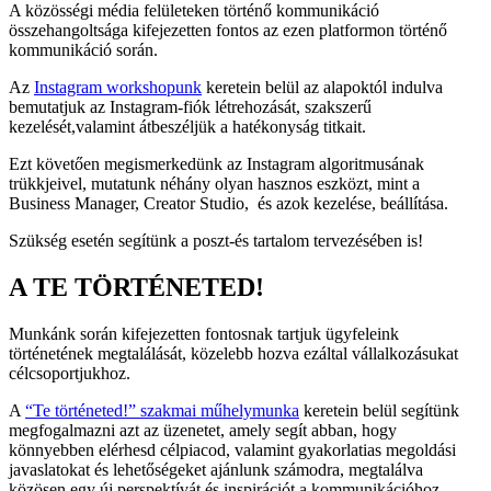
A közösségi média felületeken történő kommunikáció
összehangoltsága kifejezetten fontos az ezen platformon történő
kommunikáció során.
Az
Instagram workshopunk
keretein belül az alapoktól indulva
bemutatjuk az Instagram-fiók létrehozását, szakszerű
kezelését,valamint átbeszéljük a hatékonyság titkait.
Ezt követően megismerkedünk az Instagram algoritmusának
trükkjeivel, mutatunk néhány olyan hasznos eszközt, mint a
Business Manager, Creator Studio, és azok kezelése, beállítása.
Szükség esetén segítünk a poszt-és tartalom tervezésében is!
A TE TÖRTÉNETED!
Munkánk során kifejezetten fontosnak tartjuk ügyfeleink
történetének megtalálását, közelebb hozva ezáltal vállalkozásukat
célcsoportjukhoz.
A
“Te történeted!” szakmai műhelymunka
keretein belül segítünk
megfogalmazni azt az üzenetet, amely segít abban, hogy
könnyebben elérhesd célpiacod, valamint gyakorlatias megoldási
javaslatokat és lehetőségeket ajánlunk számodra, megtalálva
közösen egy új perspektívát és inspirációt a kommunikációhoz.