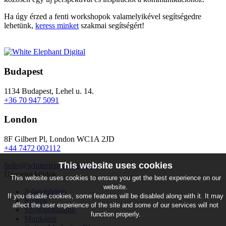
Ha úgy érzed a fenti workshopok valamelyikével segítségedre
lehetünk,
keress minket
szakmai segítségért!
Budapest
1134 Budapest, Lehel u. 14.
+36 70 947 5091
London
8F Gilbert Pl, London WC1A 2JD
+44 7472 002112
This website uses cookies
hello@whiteelephant.digital
Üzenetet küldök
This website uses cookies to ensure you get the best experience on our
website.
Adatvédelem
If you disable cookies, some features will be disabled along with it. It may
Rólunk
affect the user experience of the site and some of our services will not
Szolgáltatásaink
function properly.
Munkáink