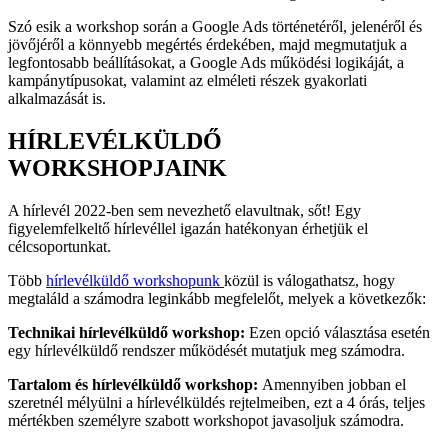
Szó esik a workshop során a Google Ads történetéről, jelenéről és
jövőjéről a könnyebb megértés érdekében, majd megmutatjuk a
legfontosabb beállításokat, a Google Ads működési logikáját, a
kampánytípusokat, valamint az elméleti részek gyakorlati
alkalmazását is.
HÍRLEVÉLKÜLDŐ
WORKSHOPJAINK
A hírlevél 2022-ben sem nevezhető elavultnak, sőt! Egy
figyelemfelkeltő hírlevéllel igazán hatékonyan érhetjük el
célcsoportunkat.
Több
hírlevélküldő workshopunk
közül is válogathatsz, hogy
megtaláld a számodra leginkább megfelelőt, melyek a következők:
Technikai hírlevélküldő workshop:
Ezen opció választása esetén
egy hírlevélküldő rendszer működését mutatjuk meg számodra.
Tartalom és hírlevélküldő workshop:
Amennyiben jobban el
szeretnél mélyülni a hírlevélküldés rejtelmeiben, ezt a 4 órás, teljes
mértékben személyre szabott workshopot javasoljuk számodra.