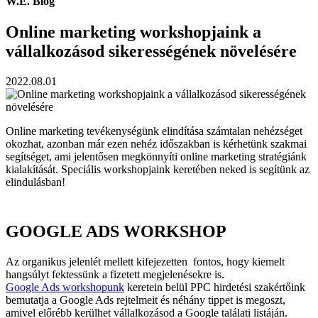
W.E. Blog
Online marketing workshopjaink a
vállalkozásod sikerességének növelésére
2022.08.01
Online marketing tevékenységünk elindítása számtalan nehézséget
okozhat, azonban már ezen nehéz időszakban is kérhetünk szakmai
segítséget, ami jelentősen megkönnyíti online marketing stratégiánk
kialakítását. Speciális workshopjaink keretében neked is segítünk az
elindulásban!
GOOGLE ADS WORKSHOP
Az organikus jelenlét mellett kifejezetten fontos, hogy kiemelt
hangsúlyt fektessünk a fizetett megjelenésekre is.
Google Ads workshopunk
keretein belül PPC hirdetési szakértőink
bemutatja a Google Ads rejtelmeit és néhány tippet is megoszt,
amivel előrébb kerülhet vállalkozásod a Google találati listáján.